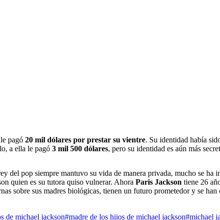
 le pagó
20 mil dólares por prestar su vientre
. Su identidad había sid
o, a ella le pagó
3 mil 500 dólares
, pero su identidad es aún más secre
rey del pop siempre mantuvo su vida de manera privada, mucho se ha inve
on quien es su tutora quiso vulnerar. Ahora
Paris Jackson
tiene 26 añ
nas sobre sus madres biológicas, tienen un futuro prometedor y se han 
os de michael jackson
#madre de los hijos de michael jackson
#michael j