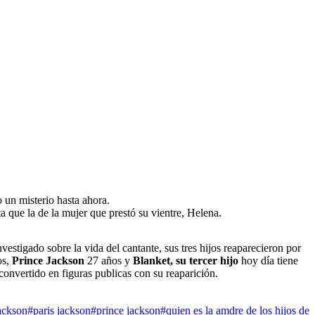
o un misterio hasta ahora.
ta que la de la mujer que prestó su vientre, Helena.
stigado sobre la vida del cantante, sus tres hijos reaparecieron por
os,
Prince Jackson
27 años y
Blanket, su tercer hijo
hoy día tiene
convertido en figuras publicas con su reaparición.
ackson
#paris jackson
#prince jackson
#quien es la amdre de los hijos de