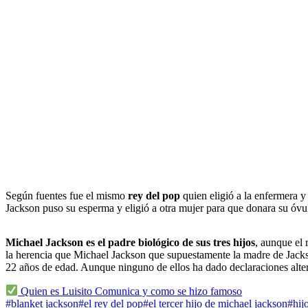
Según fuentes fue el mismo
rey del pop
quien eligió a la enfermera y
Jackson puso su esperma y eligió a otra mujer para que donara su óvul
Michael Jackson es el padre biológico de sus tres hijos
, aunque el 
la herencia que Michael Jackson que supuestamente la madre de Jacks
22 años de edad. Aunque ninguno de ellos ha dado declaraciones alter
Quien es Luisito Comunica y como se hizo famoso
#blanket jackson
#el rey del pop
#el tercer hijo de michael jackson
#hij