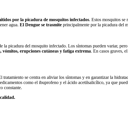
tidos por la picadura de mosquitos infectados
. Estos mosquitos se 
tener agua.
El Dengue se trasmite
principalmente por la picadura del 
de la picadura del mosquito infectado. Los síntomas pueden variar, pe
s, vómitos, erupciones cutáneas y fatiga extrema
. En casos graves, e
El tratamiento se centra en aliviar los síntomas y en garantizar la hidr
e medicamentos como el ibuprofeno y el ácido acetilsalicílico, ya que pu
co constante.
calidad.