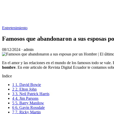
Entretenimiento
Famosos que abandonaron a sus esposas p
08/12/2024
· admin
En el amor y las relaciones en el mundo de los famosos todo se vale. 
hombre
. En este articulo de Revista Digital Ecuador te contamos sob
Indice
1
1. David Bowie
2
2. Elton John
3
3. Neil Patrick Harris
4
4. Jim Parsons
5
5. Barry Manilow
6
6. Gavin Rossdale
7
7. Ricky Martin