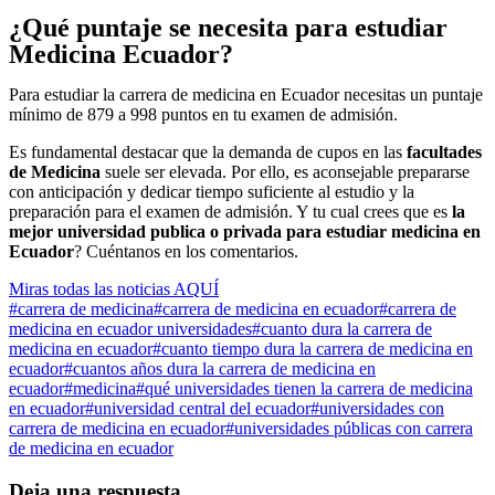
¿Qué puntaje se necesita para estudiar
Medicina Ecuador?
Para estudiar la carrera de medicina en Ecuador necesitas un puntaje
mínimo de 879 a 998 puntos en tu examen de admisión.
Es fundamental destacar que la demanda de cupos en las
facultades
de Medicina
suele ser elevada. Por ello, es aconsejable prepararse
con anticipación y dedicar tiempo suficiente al estudio y la
preparación para el examen de admisión. Y tu cual crees que es
la
mejor universidad publica o privada para estudiar medicina en
Ecuador
? Cuéntanos en los comentarios.
Miras todas las noticias AQUÍ
#carrera de medicina
#carrera de medicina en ecuador
#carrera de
medicina en ecuador universidades
#cuanto dura la carrera de
medicina en ecuador
#cuanto tiempo dura la carrera de medicina en
ecuador
#cuantos años dura la carrera de medicina en
ecuador
#medicina
#qué universidades tienen la carrera de medicina
en ecuador
#universidad central del ecuador
#universidades con
carrera de medicina en ecuador
#universidades públicas con carrera
de medicina en ecuador
Deja una respuesta