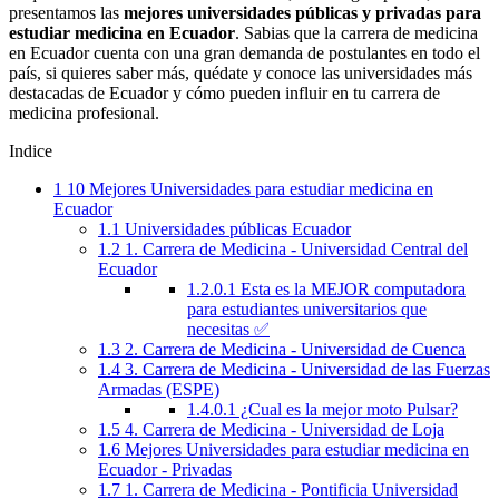
presentamos las
mejores universidades públicas y privadas para
estudiar medicina en Ecuador
. Sabias que la carrera de medicina
en Ecuador cuenta con una gran demanda de postulantes en todo el
país, si quieres saber más, quédate y conoce las universidades más
destacadas de Ecuador y cómo pueden influir en tu carrera de
medicina profesional.
Indice
1
10 Mejores Universidades para estudiar medicina en
Ecuador
1.1
Universidades públicas Ecuador
1.2
1. Carrera de Medicina - Universidad Central del
Ecuador
1.2.0.1
Esta es la MEJOR computadora
para estudiantes universitarios que
necesitas ✅
1.3
2. Carrera de Medicina - Universidad de Cuenca
1.4
3. Carrera de Medicina - Universidad de las Fuerzas
Armadas (ESPE)
1.4.0.1
¿Cual es la mejor moto Pulsar?
1.5
4. Carrera de Medicina - Universidad de Loja
1.6
Mejores Universidades para estudiar medicina en
Ecuador - Privadas
1.7
1. Carrera de Medicina - Pontificia Universidad