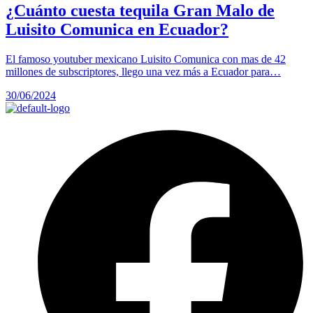
¿Cuánto cuesta tequila Gran Malo de
Luisito Comunica en Ecuador?
El famoso youtuber mexicano Luisito Comunica con mas de 42
millones de subscriptores, llego una vez más a Ecuador para…
30/06/2024