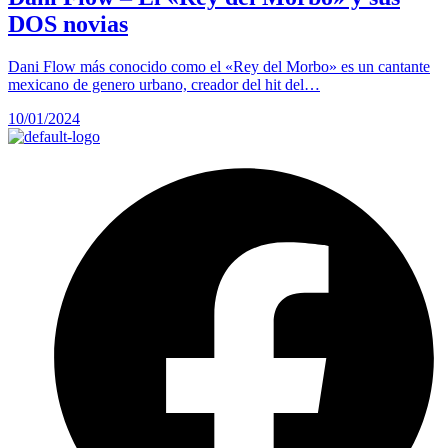
DOS novias
Dani Flow más conocido como el «Rey del Morbo» es un cantante
mexicano de genero urbano, creador del hit del…
10/01/2024